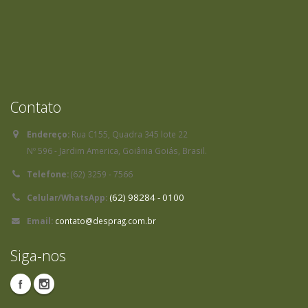
Contato
Endereço:
Rua C155, Quadra 345 lote 22
Nº 596 - Jardim America, Goiânia Goiás, Brasil.
Telefone:
(62) 3259 - 7566
(62) 98284 - 0100
Celular/WhatsApp:
Email:
contato@desprag.com.br
Siga-nos