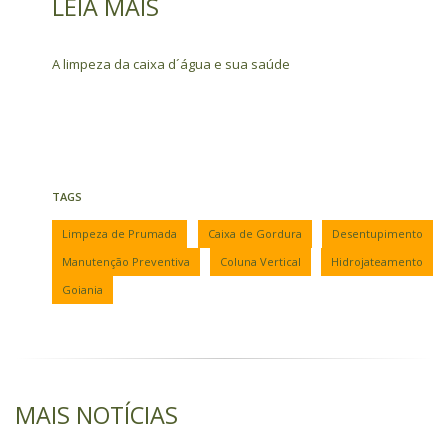
LEIA MAIS
A limpeza da caixa d´água e sua saúde
TAGS
Limpeza de Prumada
Caixa de Gordura
Desentupimento
Manutenção Preventiva
Coluna Vertical
Hidrojateamento
Goiania
MAIS NOTÍCIAS