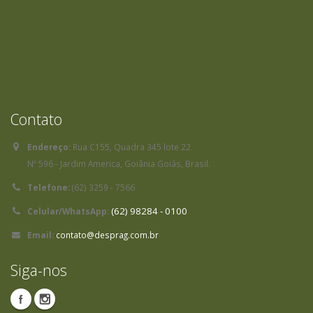
Contato
Endereço:
Rua C155, Quadra 345 lote 22
Nº 596 - Jardim America, Goiânia Goiás, Brasil.
Telefone:
(62) 3259 - 7566
(62) 98284 - 0100
Celular/WhatsApp:
Email:
contato@desprag.com.br
Siga-nos